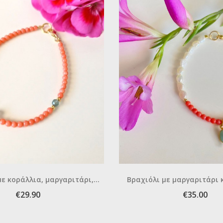
με κοράλλια, μαργαριτάρι,
Βραχιόλι με μαργαριτάρι 
απατίτη
€29.90
€35.00