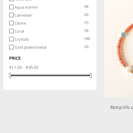
(2)
light blue
(4)
Aqua marine
(2)
Carnelian
(1)
Citrine
(5)
Coral
(10)
Crystals
(2)
Gold plated metal
(5)
Lapis lazuli
PRICE
(3)
Lava
€11.00 - €45.00
(2)
Mother of pearl
(4)
Onyx
(3)
Other
(39)
Pearl
(5)
Quartz
Βραχιόλι 
(1)
Sea glass
(2)
Semi precious stones
(14)
Silver 925