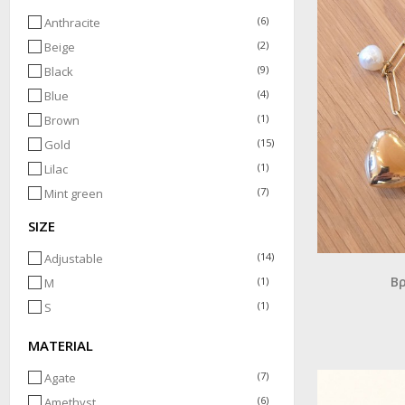
(6)
Anthracite
(2)
Beige
(9)
Black
(4)
Blue
(1)
Brown
(15)
Gold
(1)
Lilac
(7)
Mint green
(1)
Orange
SIZE
(2)
Pink
(14)
Adjustable
(1)
Purple
Β
(1)
M
(2)
Red
(1)
S
(7)
Silver
(1)
Transparent
MATERIAL
(3)
Turquoise
(7)
Agate
(6)
White
(6)
Amethyst