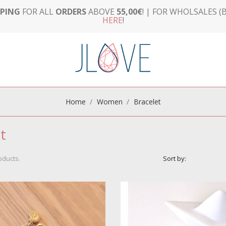
PPING
FOR ALL
ORDERS
ABOVE
55,00€
! | FOR WHOLSALES (B
HERE
!
Home
Women
Βracelet
t
oducts.
Sort by: