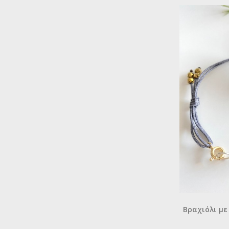
(29)
Silver 925 goldplated
(3)
Smoky quartz
(1)
Sodalite
(22)
Steel
(1)
Swarovski
(11)
Turquoise
(1)
Zirconium
(39)
Ηematite
Βραχιόλι με