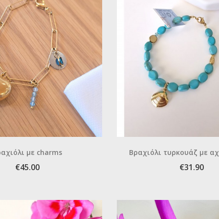
ραχιόλι με charms
Βραχιόλι τυρκουάζ με αχ
ψαράκι
€45.00
€31.90