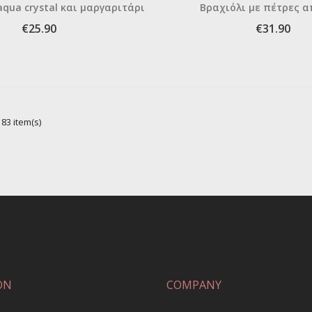
aqua crystal και μαργαριτάρι
Βραχιόλι με πέτρες 
€25.90
€31.90
83 item(s)
ON
COMPANY