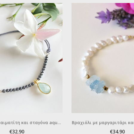
 αιματίτη και σταγόνα aqua
Βραχιόλι με μαργαριτάρι και
marine
€32.90
€34.90