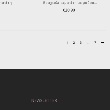
απατίτη
Βραχιόλι αιματίτη με μαύρα
μαργαριτάρια
€28.90
1
2
3
…
7
NEWSLETTER