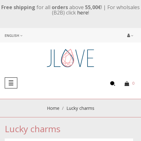
Free shipping
for all
orders
above
55,00€
! | For wholsales
(B2B) click
here
!
ENGLISH
Toggle
☰
0
navigation
Home
Lucky charms
Lucky charms