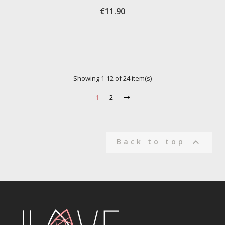
€11.90
Showing 1-12 of 24 item(s)
1
2

Back to top