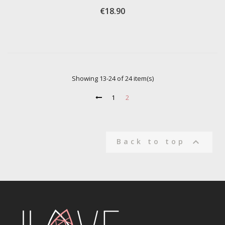
€18.90
Showing 13-24 of 24 item(s)
1
2

Back to top