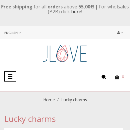
Free shipping
for all
orders
above
55,00€
! | For wholsales
(B2B) click
here
!
ENGLISH
Toggle
☰
0
navigation
Home
Lucky charms
Lucky charms