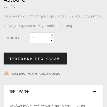
με ΦΠΑ
Μεγάλοι κρίκοι από επιχρυσωμένο ασήμι 925 και μαργαριτάρια.
Υπέροχο λαμπερό στυλ για κάθε περίσταση!
ΠΟΣΌΤΗΤΑ
ΠΡΟΣΘΉΚΗ ΣΤΟ ΚΑΛΆΘΙ

ΤΕΛΕΥΤΑΊΑ ΠΡΟΪΌΝΤΑ ΣΕ ΑΠΌΘΕΜΑ
ΠΕΡΙΓΡΑΦΉ
Μεγάλοι κρίκοι από επιχρυσωμένο ασήμι 925 και