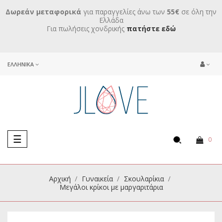
Δωρεάν μεταφορικά
για παραγγελίες άνω των
55€
σε όλη την
Ελλάδα
Για πωλήσεις χονδρικής
πατήστε εδώ
ΕΛΛΗΝΙΚΆ
Toggle
☰
0
navigation
Αρχική
Γυναικεία
Σκουλαρίκια
Μεγάλοι κρίκοι με μαργαριτάρια