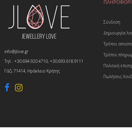
ΠΛΗΡΟΦΟΡΙ
Σύνδεση
Δημιουργία λ
Τρόποι αποστ
info@jlove.gr
Τρόποι πληρω
Τηλ :
+30.694.920.4710
,
+30.693.618.9111
Πολιτική επισ
Γάζι 71414, Ηράκλειο Κρήτης
Πωλήσεις Χονδ